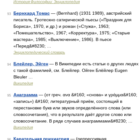
История Философии: Энциклопедия
Бернхард Томас
— (Bernhard) (1931 1989), австрийский
93
писатель. Гротескно сатирической пьесы («Праздник для
Бориса», 1970, и др.) и роман («Стужа», 1963;
«Помешательство», 1967; «Корректура», 1975; «Старые
мастера», 1985; «Выключение», 1986). В пьесе
«Перед&#8230; …
Энциклопедический словарь
Блейлер, Эйген
— В Википедии есть статьи о других людях
94
с такой фамилией, см. Блейлер. Ойген Блёйлер Eugen
Bleuler …
Википедия
Анаграмма
— (от греч. ανα &#160; «снова» и γράμμα&#160;
95
«запись») &#160; литературный приём, состоящий в
перестановке букв или звуков определённого слова (или
словосочетания), что в результате даёт другое слово или
словосочетание. В ряде случаев анаграммами&#8230; …
Википедия
Карательная психиатрия
— (репрессивная
96