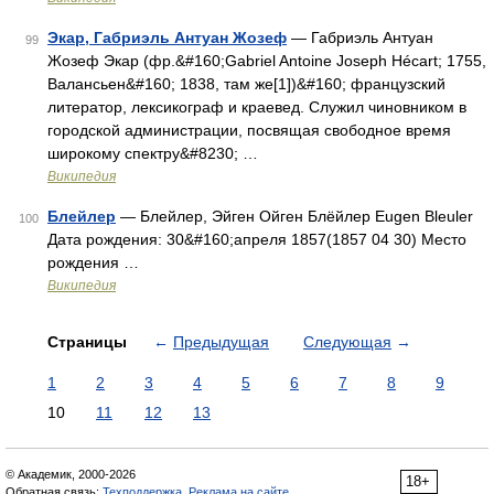
Экар, Габриэль Антуан Жозеф
— Габриэль Антуан
99
Жозеф Экар (фр.&#160;Gabriel Antoine Joseph Hécart; 1755,
Валансьен&#160; 1838, там же[1])&#160; французский
литератор, лексикограф и краевед. Служил чиновником в
городской администрации, посвящая свободное время
широкому спектру&#8230; …
Википедия
Блейлер
— Блейлер, Эйген Ойген Блёйлер Eugen Bleuler
100
Дата рождения: 30&#160;апреля 1857(1857 04 30) Место
рождения …
Википедия
Страницы
←
Предыдущая
Следующая
→
1
2
3
4
5
6
7
8
9
10
11
12
13
© Академик, 2000-2026
18+
Обратная связь:
Техподдержка
,
Реклама на сайте