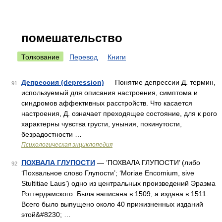
помешательство
Толкование
Перевод
Книги
Депрессия (depression)
— Понятие депрессии Д. термин,
91
используемый для описания настроения, симптома и
синдромов аффективных расстройств. Что касается
настроения, Д. означает преходящее состояние, для к рого
характерны чувства грусти, уныния, покинутости,
безрадостности …
Психологическая энциклопедия
ПОХВАЛА ГЛУПОСТИ
— ’ПОХВАЛА ГЛУПОСТИ’ (либо
92
‘Похвальное слово Глупости’; ‘Moriae Encomium, sive
Stultitiae Laus’) одно из центральных произведений Эразма
Роттердамского. Была написана в 1509, а издана в 1511.
Всего было выпущено около 40 прижизненных изданий
этой&#8230; …