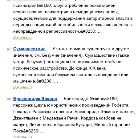
психиатрия)&#160; злоупотребление психиатрией,
использование психиатрии в немедицинских целях,
осуществляемое для поддержания авторитарной власти в
периоды социальной нестабильности и заключающееся в
неоправданной репрессивности,&#8230; …
Википедия
Сумасшествие
— У этого термина существуют и другие
97
значения, см. Безумие (значения). Сумасшествие (также
устар. безумие) потенциально неизлечимое тяжёлое
психическое расстройство. До конца XIX века
сумасшествием или безумием считалось поведение или
мышление,&#8230; …
Википедия
Брекенридж Элкинс
— Брекенридж Элкинс&#160;
98
персонаж цикла юмористических произведений Роберта
Говарда. Рассказы и повести: Брекенридж Элкинс и налоги,
Джентльмен с Медвежьей Речки, Кордова ковбоев не
жалует, Лихие дела в Красном Кугуаре, Мирный странник,
Пока&#8230; …
Википедия